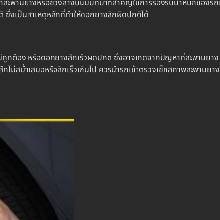
าสะพานยางหรือช่วงล่างนั้นมีบทบาทสำคัญในการรองรับน้ำหนักของรถและ
 ซึ่งเป็นสาเหตุหลักที่ทำให้
ดอกยางสึก
ผิดปกติได้
ม่ถูกต้อง หรือ
ดอกยางสึก
เร็วผิดปกติ ซึ่งอาจเกิดจากปัญหาที่สะพานย
รสึกไม่สม่ำเสมอหรือสึกเร็วเกินไป ควรนำรถเข้าตรวจเช็กสภาพสะพานยางคว