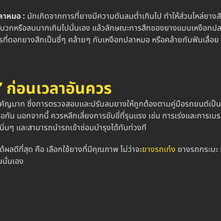
ลาหมอ :
มักเกิดจากการที่ยางมีความดันลมต่ำเกินไป ทำให้ส่วนไหล่ยางส
อร์บวกหรือลบมากเกินไปนั่นเอง แล้ว
ลักษณะการสึกของยางแบบเหงือกปล
ที่
ดอกยางสึก
เป็นซี่ๆ คล้ายๆ กับเหงือกปลาหมอ หรือคล้ายกับฟันเลื่
”
ก่อนเวลาอันควร
ำคัญมาก ซึ่งการตรวจสอบและปรับลมยางให้ถูกต้องตามคู่มือรถยนต์เป็น
กัน นอกจากนี้ ควรหลีกเลี่ยงการขับขี่ที่รุนแรง เช่น การเร่งและกา
ิ่นๆ และสามารถนำรถเข้าซ่อมบำรุงได้ทันท่วงที
้ผลดีที่สุด คือ เลือกใช้ยางที่มีคุณภาพ ไม่ว่าจะ
ยางรถเก๋ง
ยางรถกระบะ ห
นนั่นเอง