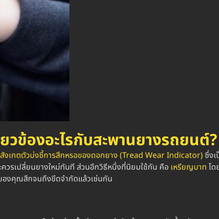
ี่ยวข้องอะไรกับสะพานยางรถยนต์?
สังเกตตัวบ่งชี้การสึกหรอของดอกยาง
(Tread Wear Indicator)
ซึ่ง
วรเปลี่ยนยางใหม่ทันที ส่วนอีกวิธีหนึ่งที่นิยมใช้กัน คือ
เหรียญบาท
โดย
ของคุณสึกจนถึงขีดจำกัดแล้วเช่นกัน