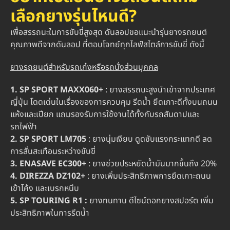
เลือกยางรุ่นไหนดี?
เพื่อสรรถนะในการขับขี่สูงสุด ดันลอปขอแนะนำรุ่นยางรถยนต์
คุณภาพดีจากดันลอป ที่ตอบโจทย์ทุกไลฟ์สไตล์การขับขี่ ดังนี้
ยางรถยนต์สำหรับรถเก๋งหรือรถนั่งส่วนบุคคล
1. SP SPORT MAXX060+
: ยางสรรถนะสูงนำเข้าจากประเทศ
ญี่ปุ่น โดดเด่นในเรื่องของการควบคุม รีดน้ำ ยึดเกาะดีทั้งบนถนน
แห้งและเปียก แถมรองรับการใช้งานได้ทั้งกับรถสันดาปและ
รถไฟฟ้า
2. SP SPORT LM705
: ยางนุ่มเงียบ ดูดซับแรงกระแทกดี ลด
การสั่นสะเทือนระหว่างขับขี่
3. ENASAVE EC300+
: ยางช่วยประหยัดน้ำมันมากขึ้นถึง 20%
4. DIREZZA DZ102+
: ยางเพิ่มประสิทธิภาพการยึดเกาะถนน
เข้าโค้ง และเบรกหนึบ
5. SP TOURING R1 :
ยางทนทาน ดีไซน์ดอกยางสปอร์ต เพิ่ม
ประสิทธิภาพในการรีดน้ำ