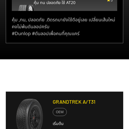
คุ้ม ทน ปลอดภัย ใช้ AT20
คุ้ม ,ทน, ปลอดภัย .ติดรถมายังใช้ดีอยู่เลย เปลี่ยนเส้นใหม่
คงไม่พ้นดันลอปครับ
#Dunlop #ดันลอปเพื่อคนที่คุณแคร์
รุ่นยางใกล้เคียง
GRANDTREK A/T31
OEM
เริ่มต้น