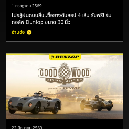
1 กรกฎาคม 2569
โปรสู้ฝนถนนลื่น..ซื้อยางดันลอป 4 เส้น รับฟรี! ร่ม
กอล์ฟ Dunlop ขนาด 30 นิ้ว
อ่านต่อ
22 มิถุนายน 2569