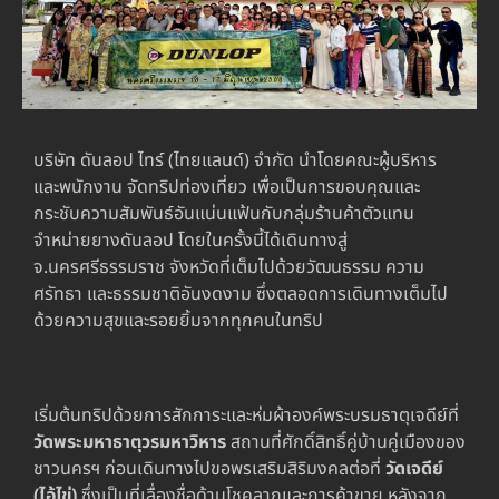
บริษัท ดันลอป ไทร์ (ไทยแลนด์) จำกัด นำโดยคณะผู้บริหาร
และพนักงาน จัดทริปท่องเที่ยว เพื่อเป็นการขอบคุณและ
กระชับความสัมพันธ์อันแน่นแฟ้นกับกลุ่มร้านค้าตัวแทน
จำหน่ายยางดันลอป โดยในครั้งนี้ได้เดินทางสู่
จ.นครศรีธรรมราช จังหวัดที่เต็มไปด้วยวัฒนธรรม ความ
ศรัทธา และธรรมชาติอันงดงาม ซึ่งตลอดการเดินทางเต็มไป
ด้วยความสุขและรอยยิ้มจากทุกคนในทริป
เริ่มต้นทริปด้วยการสักการะและห่มผ้าองค์พระบรมธาตุเจดีย์ที่
วัดพระมหาธาตุวรมหาวิหาร
สถานที่ศักดิ์สิทธิ์คู่บ้านคู่เมืองของ
ชาวนครฯ ก่อนเดินทางไปขอพรเสริมสิริมงคลต่อที่
วัดเจดีย์
(ไอ้ไข่)
ซึ่งเป็นที่เลื่องชื่อด้านโชคลาภและการค้าขาย หลังจาก