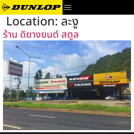
Location:
ละงู
ร้าน ดิยางยนต์ สตูล