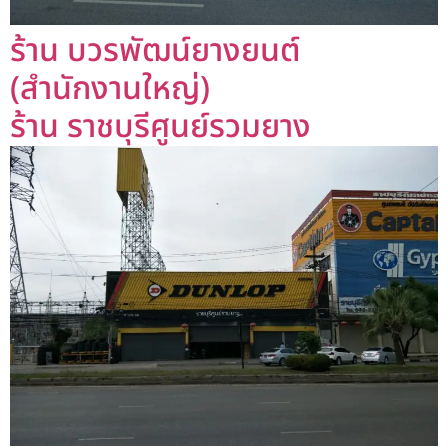
ร้าน บวรพัฒน์ยางยนต์
(สำนักงานใหญ่)
ร้าน ราชบุรีศูนย์รวมยาง