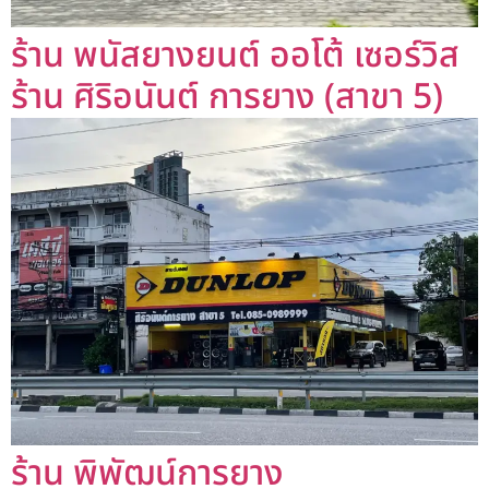
ร้าน พนัสยางยนต์ ออโต้ เซอร์วิส
ร้าน ศิริอนันต์ การยาง (สาขา 5)
ร้าน พิพัฒน์การยาง